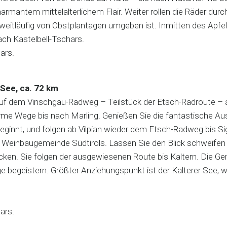
harmantem mittelalterlichem Flair. Weiter rollen die Räder du
weitläufig von Obstplantagen umgeben ist. Inmitten des Apfel
ach Kastelbell-Tschars.
ars.
See, ca. 72 km
auf dem Vinschgau-Radweg – Teilstück der Etsch-Radroute – an
rme Wege bis nach Marling. Genießen Sie die fantastische Aus
 beginnt, und folgen ab Vilpian wieder dem Etsch-Radweg bis 
e Weinbaugemeinde Südtirols. Lassen Sie den Blick schweifen 
cken. Sie folgen der ausgewiesenen Route bis Kaltern. Die Ge
e begeistern. Größter Anziehungspunkt ist der Kalterer See, 
schars.