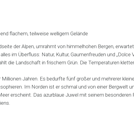
end flachem, teilweise welligem Gelände
 Südseite der Alpen, umrahmt von himmelhohen Bergen, erwartet
n alles im Überfluss: Natur, Kultur, Gaumenfreuden und „Dolce
ahlt die Landschaft in frischem Grün. Die Temperaturen klett
Millionen Jahren. Es bedurfte fünf großer und mehrerer kleine
osophieren. Im Norden ist er schmal und von einer Bergwelt u
ein Meer erscheint. Das azurblaue Juwel mit seinem besondere
taliens.