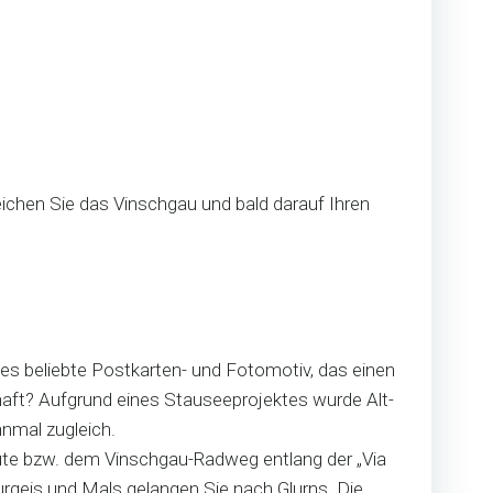
chen Sie das Vinschgau und bald darauf Ihren
s beliebte Postkarten- und Fotomotiv, das einen
haft? Aufgrund eines Stauseeprojektes wurde Alt-
nmal zugleich.
oute bzw. dem Vinschgau-Radweg entlang der „Via
urgeis und Mals gelangen Sie nach Glurns. Die