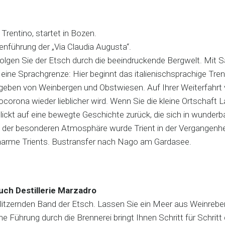
 Trentino, startet in Bozen.
enführung der „Via Claudia Augusta“.
gen Sie der Etsch durch die beeindruckende Bergwelt. Mit Sa
 eine Sprachgrenze: Hier beginnt das italienischsprachige Tre
en von Weinbergen und Obstwiesen. Auf Ihrer Weiterfahrt ver
rona wieder lieblicher wird. Wenn Sie die kleine Ortschaft Lav
blickt auf eine bewegte Geschichte zurück, die sich in wunde
d der besonderen Atmosphäre wurde Trient in der Vergangenhei
 Charme Trients. Bustransfer nach Nago am Gardasee.
such Destillerie Marzadro
glitzernden Band der Etsch. Lassen Sie ein Meer aus Weinrebe
ne Führung durch die Brennerei bringt Ihnen Schritt für Schritt