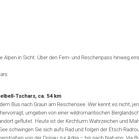
Alpen in Sicht. Über den Fern- und Reschenpass hinweg errei
s.
chars.
lbell-Tschars, ca. 54 km
 dem Bus nach Graun am Reschensee. Wer kennt es nicht, jene
e hervorragt, umgeben von einer wildromantischen Berglandsc
andort geflutet. Heute ist der Kirchturm Wahrzeichen und Mah
m See schwingen Sie sich aufs Rad und folgen der Etsch-Radr
merstraßen von der Donau zur Adria – bis nach Naturns. Via B