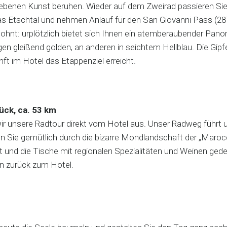
gebenen Kunst beruhen. Wieder auf dem Zweirad passieren Sie
s Etschtal und nehmen Anlauf für den San Giovanni Pass (287 M
lohnt: urplötzlich bietet sich Ihnen ein atemberaubender Pano
gen gleißend golden, an anderen in seichtem Hellblau. Die Gip
ft im Hotel das Etappenziel erreicht.
ück, ca. 53 km
ir unsere Radtour direkt vom Hotel aus. Unser Radweg führt
eln Sie gemütlich durch die bizarre Mondlandschaft der „Maro
t und die Tische mit regionalen Spezialitäten und Weinen gede
n zurück zum Hotel.