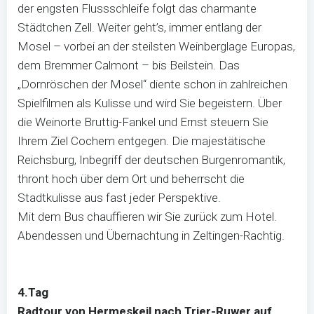
der engsten Flussschleife folgt das charmante
Städtchen Zell. Weiter geht’s, immer entlang der
Mosel – vorbei an der steilsten Weinberglage Europas,
dem Bremmer Calmont – bis Beilstein. Das
„Dornröschen der Mosel“ diente schon in zahlreichen
Spielfilmen als Kulisse und wird Sie begeistern. Über
die Weinorte Bruttig-Fankel und Ernst steuern Sie
Ihrem Ziel Cochem entgegen. Die majestätische
Reichsburg, Inbegriff der deutschen Burgenromantik,
thront hoch über dem Ort und beherrscht die
Stadtkulisse aus fast jeder Perspektive.
Mit dem Bus chauffieren wir Sie zurück zum Hotel.
Abendessen und Übernachtung in Zeltingen-Rachtig.
4.Tag
Radtour von Hermeskeil nach Trier-Ruwer auf